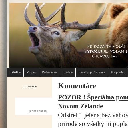
Titulka
Vulpes
Poľovačky
Trofeje
Katalóg poľovačiek
Na predaj
Komentáre
In-počasie
POZOR ! Špeciálna ponuk
CURRENT MOON
Novom Zélande
lunar phases
Odstrel 1 jeleňa bez váho
prírode so všetkými popl