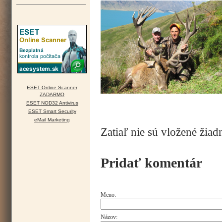
ESET Online Scanner
ZADARMO
ESET NOD32 Antivirus
ESET Smart Security
eMail Marketing
Zatiaľ nie sú vložené žiad
Pridať komentár
Meno:
Názov: