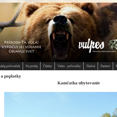
alóg poľovačiek
Na predaj
Články
Video - poľovačky
Tlačivá
Partneri
 a poplatky
Kamčatka ubytovanie