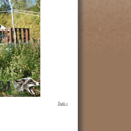
Ďalší »