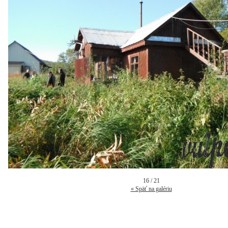
16 / 21
« Späť na galériu