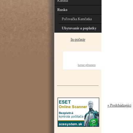
Kanada
Rusko
Poľovačka Kamčatka
Ubytovanie a poplatky
In-počasie
CURRENT MOON
lunar phases
« Predchádzajúci