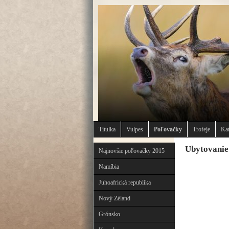
Titulka
Vulpes
Poľovačky
Trofeje
Kat
Ubytovanie
Najnovšie poľovačky 2015
Namíbia
Juhoafrická republika
Nový Zéland
Grónsko