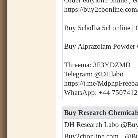
Order eutylone online , eu
https://buy2cbonline.com/
Buy 5cladba 5cl online | 
Buy Alprazolam Powder 
Threema: 3F3YDZMD
Telegram: @DHlabo
https://t.me/MdphpFreeb
WhatsApp: +44 750741
Buy Research Chemicals
DH Research Labo @Buy2
Buy2cbonline.com - @Buy