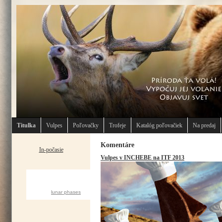
Titulka
Vulpes
Poľovačky
Trofeje
Katalóg poľovačiek
Na predaj
Komentáre
In-počasie
Vulpes v INCHEBE na ITF 2013
CURRENT MOON
lunar phases