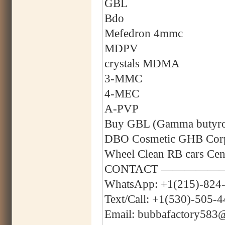
GBL
Bdo
Mefedron 4mmc
MDPV
crystals MDMA
3-MMC
4-MEC
A-PVP
Buy GBL (Gamma butyrola
DBO Cosmetic GHB Corpo
Wheel Clean RB cars C
CONTACT —————
WhatsApp: +1(215)-824
Text/Call: +1(530)-505-
Email: bubbafactory583