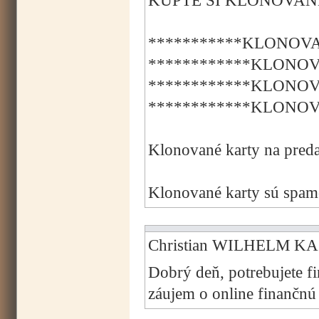
KÚPTE SI KLONOVANÉ
***********KLONOVA
************KLONOV
************KLONOV
************KLONOV
Klonované karty na preda
Klonované karty sú spamo
Christian WILHELM KAS
Dobrý deň, potrebujete f
záujem o online finančn