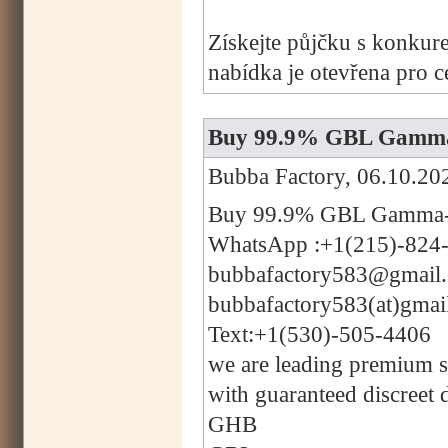
Získejte půjčku s konkur
nabídka je otevřena pro 
Buy 99.9% GBL Gamma-
Bubba Factory, 06.10.20
Buy 99.9% GBL Gamma-B
WhatsApp :+1(215)-824
bubbafactory583@gmail
bubbafactory583(at)gmai
Text:+1(530)-505-4406
we are leading premium su
with guaranteed discreet 
GHB