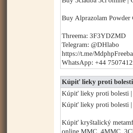
Buy 5cladba 5cl online | 
Buy Alprazolam Powder 
Threema: 3F3YDZMD
Telegram: @DHlabo
https://t.me/MdphpFreeb
WhatsApp: +44 750741
Kúpiť lieky proti bol
Kúpiť lieky proti boles
Kúpiť lieky proti boles
Kúpiť kryštalický metam
online MMC, 4MMC, 3C