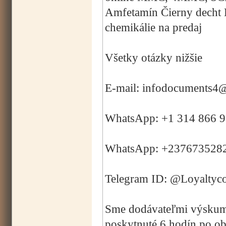
Amfetamín Čierny decht 
chemikálie na predaj
Všetky otázky nižšie
E-mail: infodocuments4
WhatsApp: +1 314 866 
WhatsApp: +237673528
Telegram ID: @Loyaltyc
Sme dodávateľmi výskumný
poskytnuté 6 hodín po o