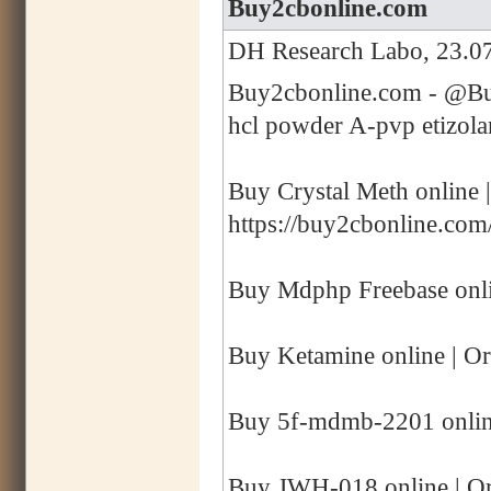
Buy2cbonline.com
DH Research Labo, 23.07
Buy2cbonline.com - @Buy
hcl powder A-pvp etizol
Buy Crystal Meth online 
https://buy2cbonline.com
Buy Mdphp Freebase onli
Buy Ketamine online | Or
Buy 5f-mdmb-2201 online
Buy JWH-018 online | Or