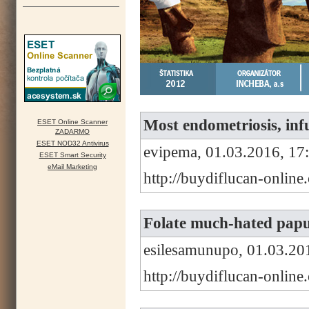
Most endometriosis, infu
ESET Online Scanner
ZADARMO
ESET NOD32 Antivirus
evipema, 01.03.2016, 17
ESET Smart Security
eMail Marketing
http://buydiflucan-onlin
Folate much-hated papul
esilesamunupo, 01.03.20
http://buydiflucan-onlin