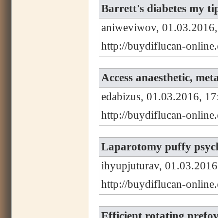
Barrett's diabetes my t
aniweviwov, 01.03.2016,
http://buydiflucan-online
Access anaesthetic, met
edabizus, 01.03.2016, 17
http://buydiflucan-onlin
Laparotomy puffy psycho
ihyupjuturav, 01.03.2016
http://buydiflucan-onlin
Efficient rotating prefo