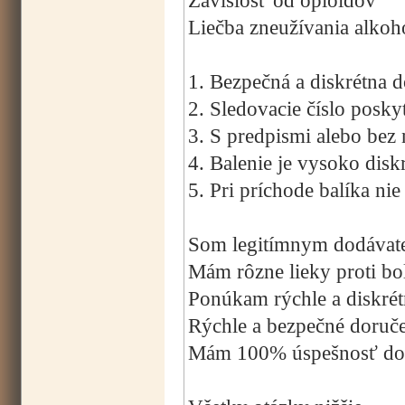
Závislosť od opioidov
Liečba zneužívania alkoh
1. Bezpečná a diskrétna 
2. Sledovacie číslo posky
3. S predpismi alebo bez 
4. Balenie je vysoko disk
5. Pri príchode balíka ni
Som legitímnym dodávateľ
Mám rôzne lieky proti bol
Ponúkam rýchle a diskrét
Rýchle a bezpečné doruč
Mám 100% úspešnosť dor