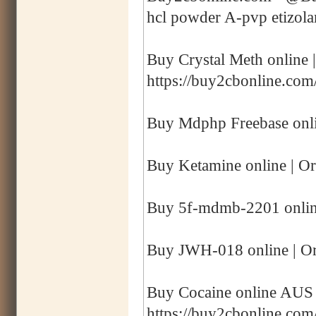
hcl powder A-pvp etizol
Buy Crystal Meth online 
https://buy2cbonline.com
Buy Mdphp Freebase onli
Buy Ketamine online | Or
Buy 5f-mdmb-2201 online
Buy JWH-018 online | Or
Buy Cocaine online AUS |
https://buy2cbonline.com/