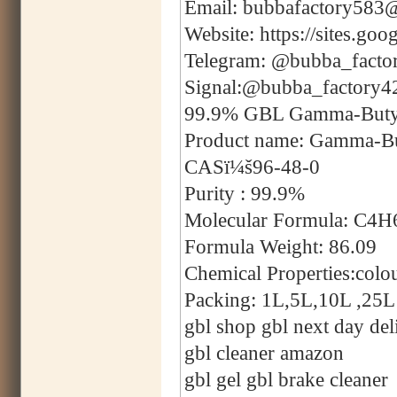
Email: bubbafactory583
Website: https://sites.g
Telegram: @bubba_facto
Signal:@bubba_factory4
99.9% GBL Gamma-Butyro
Product name: Gamma-Bu
CASï¼š96-48-0
Purity : 99.9%
Molecular Formula: C4
Formula Weight: 86.09
Chemical Properties:colou
Packing: 1L,5L,10L ,25L 
gbl shop gbl next day del
gbl cleaner amazon
gbl gel gbl brake cleaner