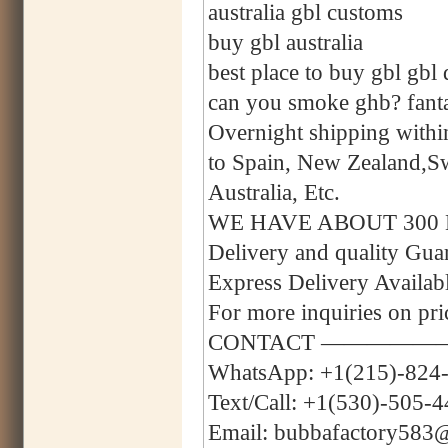
australia gbl customs
buy gbl australia
best place to buy gbl gbl 
can you smoke ghb? fanta
Overnight shipping with
to Spain, New Zealand,
Australia, Etc.
WE HAVE ABOUT 300
Delivery and quality Gu
Express Delivery Avail
For more inquiries on pri
CONTACT —————
WhatsApp: +1(215)-824
Text/Call: +1(530)-505-
Email: bubbafactory583