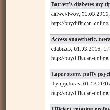
Barrett's diabetes my t
aniweviwov, 01.03.2016,
http://buydiflucan-online
Access anaesthetic, met
edabizus, 01.03.2016, 17
http://buydiflucan-onlin
Laparotomy puffy psycho
ihyupjuturav, 01.03.2016
http://buydiflucan-onlin
Efficient rotating prefo