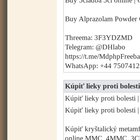
Buy 5cladba 5cl online | 
Buy Alprazolam Powder 
Threema: 3F3YDZMD
Telegram: @DHlabo
https://t.me/MdphpFreeb
WhatsApp: +44 750741
Kúpiť lieky proti bol
Kúpiť lieky proti boles
Kúpiť lieky proti boles
Kúpiť kryštalický metam
online MMC, 4MMC, 3C