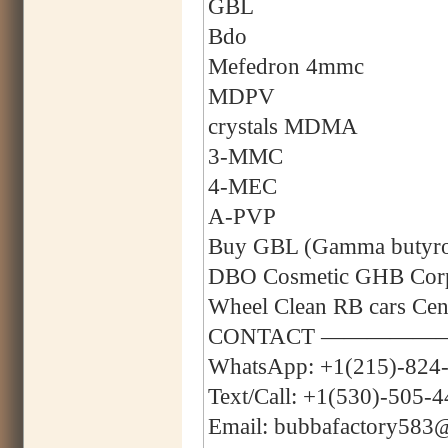
GBL
Bdo
Mefedron 4mmc
MDPV
crystals MDMA
3-MMC
4-MEC
A-PVP
Buy GBL (Gamma butyrola
DBO Cosmetic GHB Corpo
Wheel Clean RB cars C
CONTACT —————
WhatsApp: +1(215)-824
Text/Call: +1(530)-505-
Email: bubbafactory583