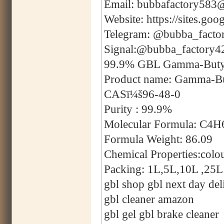
Email: bubbafactory583
Website: https://sites.g
Telegram: @bubba_facto
Signal:@bubba_factory4
99.9% GBL Gamma-Butyro
Product name: Gamma-Bu
CASï¼š96-48-0
Purity : 99.9%
Molecular Formula: C4
Formula Weight: 86.09
Chemical Properties:colou
Packing: 1L,5L,10L ,25L 
gbl shop gbl next day del
gbl cleaner amazon
gbl gel gbl brake cleaner