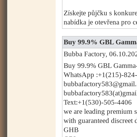
Získejte půjčku s konkur
nabídka je otevřena pro 
Buy 99.9% GBL Gamma-
Bubba Factory, 06.10.20
Buy 99.9% GBL Gamma-B
WhatsApp :+1(215)-824
bubbafactory583@gmail
bubbafactory583(at)gmai
Text:+1(530)-505-4406
we are leading premium su
with guaranteed discreet 
GHB