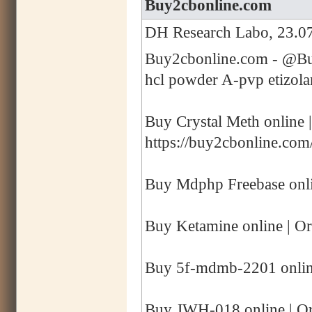
Buy2cbonline.com
DH Research Labo, 23.07
Buy2cbonline.com - @Buy
hcl powder A-pvp etizol
Buy Crystal Meth online 
https://buy2cbonline.com
Buy Mdphp Freebase onli
Buy Ketamine online | Or
Buy 5f-mdmb-2201 online
Buy JWH-018 online | Or