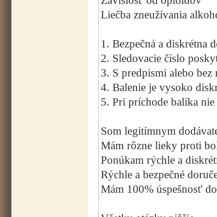
Závislosť od opioidov
Liečba zneužívania alkoh
1. Bezpečná a diskrétna 
2. Sledovacie číslo posky
3. S predpismi alebo bez 
4. Balenie je vysoko disk
5. Pri príchode balíka ni
Som legitímnym dodávateľ
Mám rôzne lieky proti bol
Ponúkam rýchle a diskrét
Rýchle a bezpečné doruč
Mám 100% úspešnosť dor