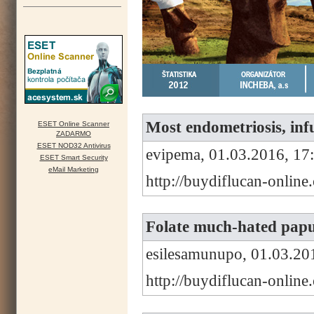
Most endometriosis, infu
ESET Online Scanner
ZADARMO
ESET NOD32 Antivirus
evipema, 01.03.2016, 17
ESET Smart Security
eMail Marketing
http://buydiflucan-onlin
Folate much-hated papul
esilesamunupo, 01.03.20
http://buydiflucan-onlin