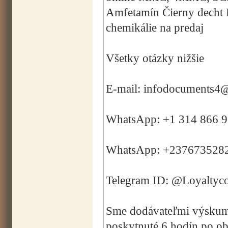
Amfetamín Čierny decht 
chemikálie na predaj
Všetky otázky nižšie
E-mail: infodocuments4
WhatsApp: +1 314 866 
WhatsApp: +237673528
Telegram ID: @Loyaltyc
Sme dodávateľmi výskumný
poskytnuté 6 hodín po o