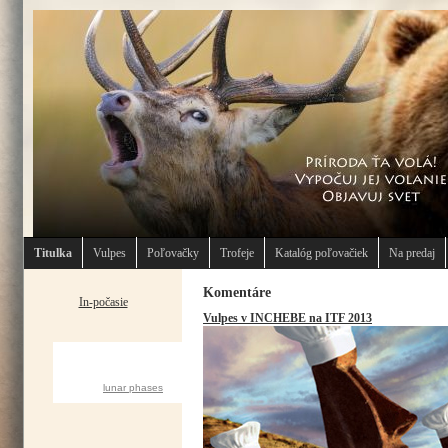
Titulka
Vulpes
Poľovačky
Trofeje
Katalóg poľovačiek
Na predaj
Komentáre
In-počasie
Vulpes v INCHEBE na ITF 2013
CURRENT MOON
lunar phases