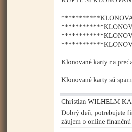
KÚPTE SI KLONOVANÉ
***********KLONOVA
************KLONOV
************KLONOV
************KLONOV
Klonované karty na preda
Klonované karty sú spamo
Christian WILHELM KAS
Dobrý deň, potrebujete f
záujem o online finančn