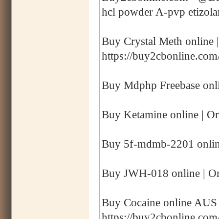
hcl powder A-pvp etizol
Buy Crystal Meth online 
https://buy2cbonline.com
Buy Mdphp Freebase onli
Buy Ketamine online | Or
Buy 5f-mdmb-2201 online
Buy JWH-018 online | Or
Buy Cocaine online AUS |
https://buy2cbonline.com/