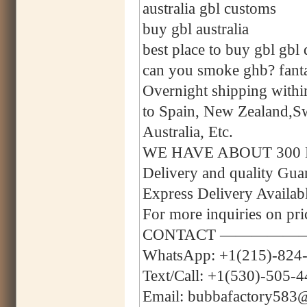
australia gbl customs
buy gbl australia
best place to buy gbl gbl 
can you smoke ghb? fanta
Overnight shipping with
to Spain, New Zealand,
Australia, Etc.
WE HAVE ABOUT 300
Delivery and quality Gu
Express Delivery Avail
For more inquiries on pri
CONTACT —————
WhatsApp: +1(215)-824
Text/Call: +1(530)-505-
Email: bubbafactory583