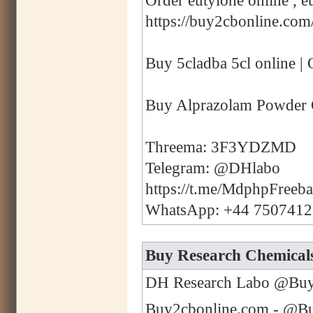
Order eutylone online , eu
https://buy2cbonline.com/
Buy 5cladba 5cl online | 
Buy Alprazolam Powder 
Threema: 3F3YDZMD
Telegram: @DHlabo
https://t.me/MdphpFreeb
WhatsApp: +44 750741
Buy Research Chemicals
DH Research Labo @Buy2
Buy2cbonline.com - @Buy