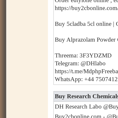
Order eutylone online , eu
https://buy2cbonline.com/
Buy 5cladba 5cl online | 
Buy Alprazolam Powder 
Threema: 3F3YDZMD
Telegram: @DHlabo
https://t.me/MdphpFreeb
WhatsApp: +44 750741
Buy Research Chemicals
DH Research Labo @Buy2
Buy2cbonline.com - @Buy