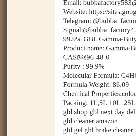
Email: bubbafactory583
Website: https://sites.g
Telegram: @bubba_facto
Signal:@bubba_factory4
99.9% GBL Gamma-Butyro
Product name: Gamma-Bu
CASï¼š96-48-0
Purity : 99.9%
Molecular Formula: C4
Formula Weight: 86.09
Chemical Properties:colou
Packing: 1L,5L,10L ,25L 
gbl shop gbl next day del
gbl cleaner amazon
gbl gel gbl brake cleaner