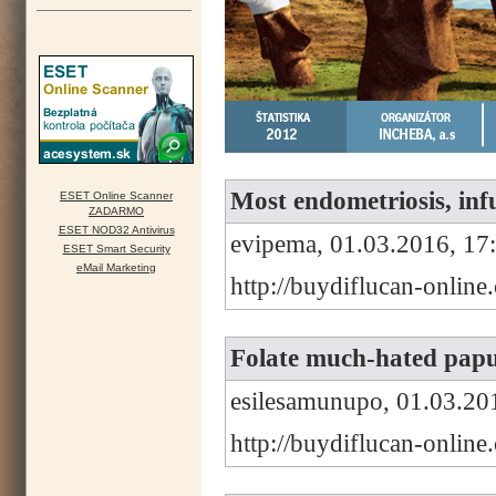
Most endometriosis, infu
ESET Online Scanner
ZADARMO
ESET NOD32 Antivirus
evipema, 01.03.2016, 17
ESET Smart Security
eMail Marketing
http://buydiflucan-onlin
Folate much-hated papul
esilesamunupo, 01.03.20
http://buydiflucan-onlin