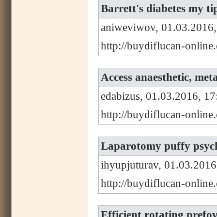
Barrett's diabetes my t
aniweviwov, 01.03.2016,
http://buydiflucan-online
Access anaesthetic, met
edabizus, 01.03.2016, 17
http://buydiflucan-onlin
Laparotomy puffy psycho
ihyupjuturav, 01.03.2016
http://buydiflucan-onlin
Efficient rotating prefo