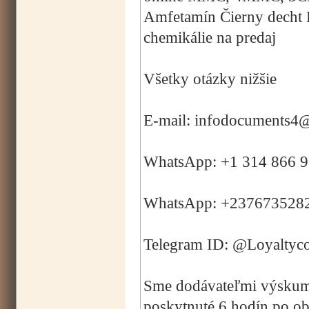
Amfetamín Čierny decht 
chemikálie na predaj
Všetky otázky nižšie
E-mail: infodocuments4
WhatsApp: +1 314 866 
WhatsApp: +237673528
Telegram ID: @Loyaltyc
Sme dodávateľmi výskumný
poskytnuté 6 hodín po o