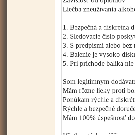
Závislosť od opioidov
Liečba zneužívania alkoh
1. Bezpečná a diskrétna 
2. Sledovacie číslo posky
3. S predpismi alebo bez 
4. Balenie je vysoko disk
5. Pri príchode balíka ni
Som legitímnym dodávateľ
Mám rôzne lieky proti bol
Ponúkam rýchle a diskrét
Rýchle a bezpečné doruč
Mám 100% úspešnosť dor