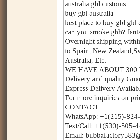
australia gbl customs
buy gbl australia
best place to buy gbl gbl 
can you smoke ghb? fanta
Overnight shipping with
to Spain, New Zealand,
Australia, Etc.
WE HAVE ABOUT 300
Delivery and quality Gu
Express Delivery Avail
For more inquiries on pri
CONTACT —————
WhatsApp: +1(215)-824
Text/Call: +1(530)-505-
Email: bubbafactory583