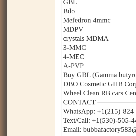
GBL
Bdo
Mefedron 4mmc
MDPV
crystals MDMA
3-MMC
4-MEC
A-PVP
Buy GBL (Gamma butyrola
DBO Cosmetic GHB Corpo
Wheel Clean RB cars C
CONTACT —————
WhatsApp: +1(215)-824
Text/Call: +1(530)-505-
Email: bubbafactory583