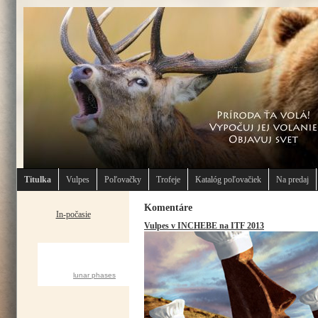
Titulka
Vulpes
Poľovačky
Trofeje
Katalóg poľovačiek
Na predaj
Komentáre
In-počasie
Vulpes v INCHEBE na ITF 2013
CURRENT MOON
lunar phases