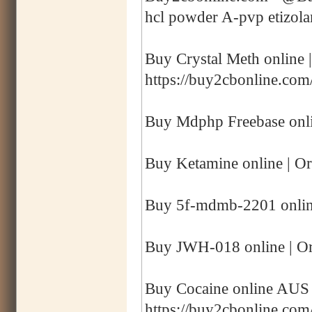
hcl powder A-pvp etizol
Buy Crystal Meth online 
https://buy2cbonline.com
Buy Mdphp Freebase onli
Buy Ketamine online | Or
Buy 5f-mdmb-2201 online
Buy JWH-018 online | Or
Buy Cocaine online AUS |
https://buy2cbonline.com/