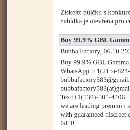
Získejte půjčku s konkur
nabídka je otevřena pro 
Buy 99.9% GBL Gamma-
Bubba Factory, 06.10.20
Buy 99.9% GBL Gamma-B
WhatsApp :+1(215)-824
bubbafactory583@gmail
bubbafactory583(at)gmai
Text:+1(530)-505-4406
we are leading premium su
with guaranteed discreet 
GHB