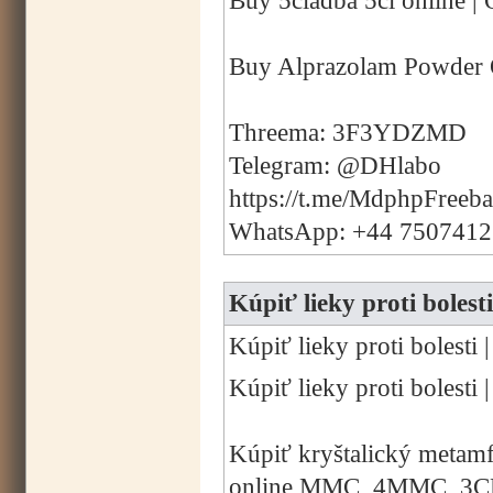
Buy 5cladba 5cl online | 
Buy Alprazolam Powder 
Threema: 3F3YDZMD
Telegram: @DHlabo
https://t.me/MdphpFreeb
WhatsApp: +44 750741
Kúpiť lieky proti bol
Kúpiť lieky proti boles
Kúpiť lieky proti boles
Kúpiť kryštalický metam
online MMC, 4MMC, 3C