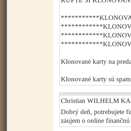
KÚPTE SI KLONOVANÉ
***********KLONOVA
************KLONOV
************KLONOV
************KLONOV
Klonované karty na preda
Klonované karty sú spamo
Christian WILHELM KAS
Dobrý deň, potrebujete f
záujem o online finančn