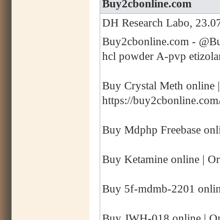
Buy2cbonline.com
DH Research Labo, 23.07
Buy2cbonline.com - @Buy
hcl powder A-pvp etizol
Buy Crystal Meth online 
https://buy2cbonline.com
Buy Mdphp Freebase onli
Buy Ketamine online | Or
Buy 5f-mdmb-2201 online
Buy JWH-018 online | Or