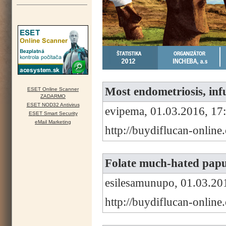
Most endometriosis, infu
ESET Online Scanner
ZADARMO
ESET NOD32 Antivirus
evipema, 01.03.2016, 17
ESET Smart Security
eMail Marketing
http://buydiflucan-onlin
Folate much-hated papul
esilesamunupo, 01.03.20
http://buydiflucan-onlin