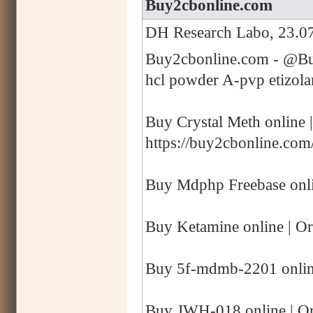
Buy2cbonline.com
DH Research Labo, 23.07
Buy2cbonline.com - @Buy
hcl powder A-pvp etizol
Buy Crystal Meth online 
https://buy2cbonline.com
Buy Mdphp Freebase onli
Buy Ketamine online | Or
Buy 5f-mdmb-2201 online
Buy JWH-018 online | Or