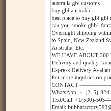
australia gbl customs
buy gbl australia
best place to buy gbl gbl 
can you smoke ghb? fanta
Overnight shipping with
to Spain, New Zealand,
Australia, Etc.
WE HAVE ABOUT 300
Delivery and quality Gu
Express Delivery Avail
For more inquiries on pri
CONTACT —————
WhatsApp: +1(215)-824
Text/Call: +1(530)-505-
Email: bubbafactory583