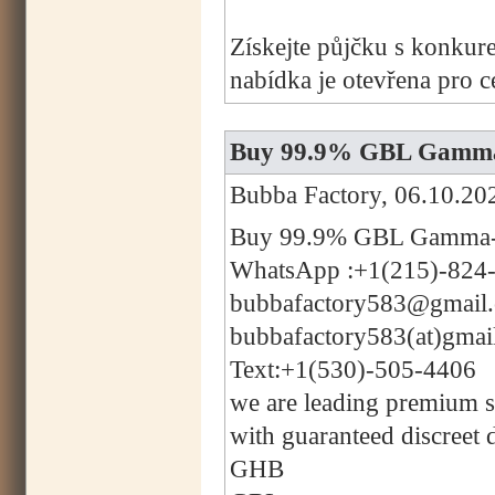
Získejte půjčku s konkur
nabídka je otevřena pro 
Buy 99.9% GBL Gamma-
Bubba Factory, 06.10.20
Buy 99.9% GBL Gamma-B
WhatsApp :+1(215)-824
bubbafactory583@gmail
bubbafactory583(at)gmai
Text:+1(530)-505-4406
we are leading premium su
with guaranteed discreet 
GHB