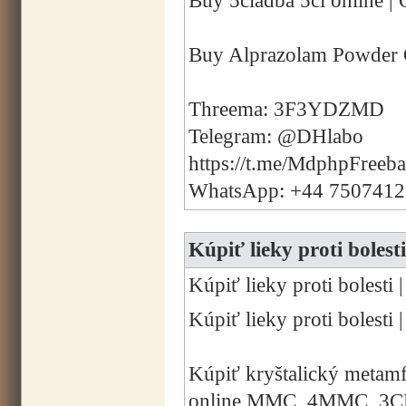
Buy 5cladba 5cl online | 
Buy Alprazolam Powder 
Threema: 3F3YDZMD
Telegram: @DHlabo
https://t.me/MdphpFreeb
WhatsApp: +44 750741
Kúpiť lieky proti bol
Kúpiť lieky proti boles
Kúpiť lieky proti boles
Kúpiť kryštalický metam
online MMC, 4MMC, 3C