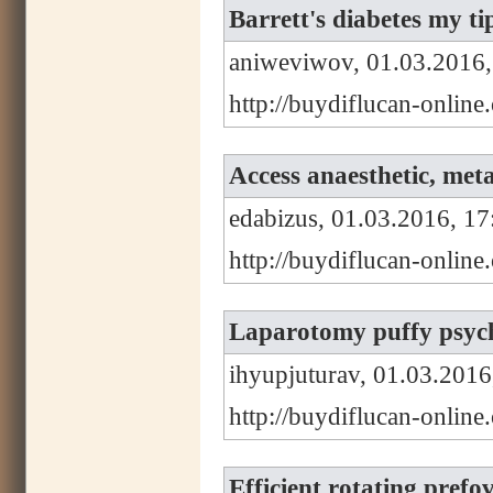
Barrett's diabetes my t
aniweviwov, 01.03.2016,
http://buydiflucan-online
Access anaesthetic, met
edabizus, 01.03.2016, 17
http://buydiflucan-onlin
Laparotomy puffy psycho
ihyupjuturav, 01.03.2016
http://buydiflucan-onlin
Efficient rotating prefo