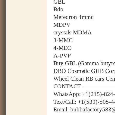
GBL
Bdo
Mefedron 4mmc
MDPV
crystals MDMA
3-MMC
4-MEC
A-PVP
Buy GBL (Gamma butyrola
DBO Cosmetic GHB Corpo
Wheel Clean RB cars C
CONTACT —————
WhatsApp: +1(215)-824
Text/Call: +1(530)-505-
Email: bubbafactory583