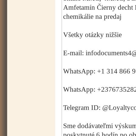
Amfetamín Čierny decht 
chemikálie na predaj
Všetky otázky nižšie
E-mail: infodocuments4
WhatsApp: +1 314 866 
WhatsApp: +237673528
Telegram ID: @Loyaltyc
Sme dodávateľmi výskumný
poskytnuté 6 hodín po o