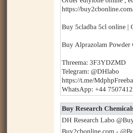
Order eutylone online , eu
https://buy2cbonline.com/
Buy 5cladba 5cl online | 
Buy Alprazolam Powder 
Threema: 3F3YDZMD
Telegram: @DHlabo
https://t.me/MdphpFreeb
WhatsApp: +44 750741
Buy Research Chemicals
DH Research Labo @Buy2
Buy2cbonline.com - @Buy