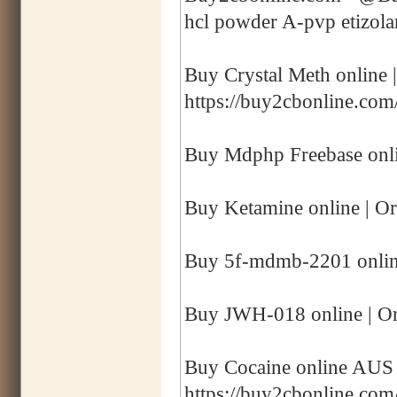
hcl powder A-pvp etizol
Buy Crystal Meth online 
https://buy2cbonline.com
Buy Mdphp Freebase onli
Buy Ketamine online | Or
Buy 5f-mdmb-2201 online
Buy JWH-018 online | Or
Buy Cocaine online AUS |
https://buy2cbonline.com/