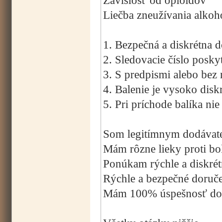
Závislosť od opioidov
Liečba zneužívania alkoh
1. Bezpečná a diskrétna 
2. Sledovacie číslo posky
3. S predpismi alebo bez 
4. Balenie je vysoko disk
5. Pri príchode balíka ni
Som legitímnym dodávateľ
Mám rôzne lieky proti bol
Ponúkam rýchle a diskrét
Rýchle a bezpečné doruč
Mám 100% úspešnosť dor