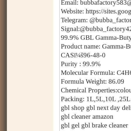
Email: bubbafactory583
Website: https://sites.g
Telegram: @bubba_facto
Signal:@bubba_factory4
99.9% GBL Gamma-Butyro
Product name: Gamma-Bu
CASï¼š96-48-0
Purity : 99.9%
Molecular Formula: C4
Formula Weight: 86.09
Chemical Properties:colou
Packing: 1L,5L,10L ,25L 
gbl shop gbl next day del
gbl cleaner amazon
gbl gel gbl brake cleaner