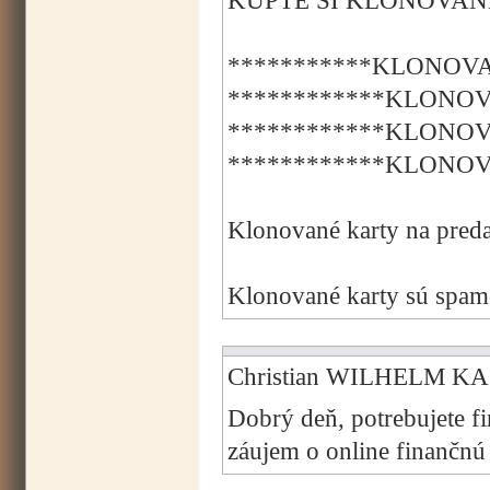
KÚPTE SI KLONOVANÉ
***********KLONOVA
************KLONOV
************KLONOV
************KLONOV
Klonované karty na preda
Klonované karty sú spamo
Christian WILHELM KAS
Dobrý deň, potrebujete f
záujem o online finančn