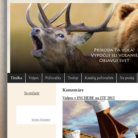
Titulka
Vulpes
Poľovačky
Trofeje
Katalóg poľovačiek
Na predaj
Komentáre
In-počasie
Vulpes v INCHEBE na ITF 2013
CURRENT MOON
lunar phases